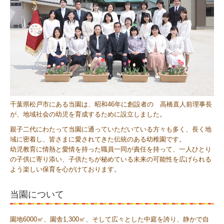
園見学
課外教室
個人情報保護方針
園の風景
採用情報
千葉県松戸市にある当園は、昭和46年に創設者の 高橋直人前理事長
が、地域社会の幼児を育成するために設立しました。
募集要項・エントリー
親子二代にわたって当園に通っていただいている方々も多く、長く地
域に密着し、皆さまに愛されてきた伝統のある幼稚園です。
幼児教育に情熱と愛情を持った職員一同が責任を持って、一人ひとり
の子供に寄り添い、子供たちが秘めている未来の可能性を広げられる
よう楽しい保育を心がけております。
当園について
園地6000㎡、園舎1,300㎡、そして広々とした中庭を誇り、静かで自