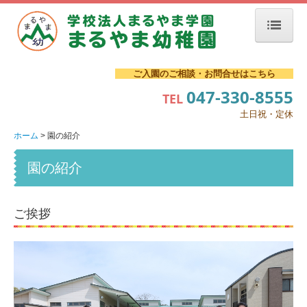
ホーム
ご入園のご相談・お問合せはこちら
園の紹介
047-330-8555
TEL
土日祝・定休
行事案内
ホーム
園の紹介
入園案内
園の紹介
入園説明会・願書受付
満３歳児（４年保育）
ご挨拶
子育て支援
預かり保育
プレ保育